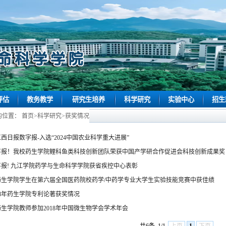
评估
教务教学
研究生培养
科学研究
实验中心
招生
的位置：
首页
>
科学研究
>
获奖情况
江西日报数字报-入选“2024中国农业科学重大进展”
喜报！我校药生学院鲤科鱼类科技创新团队荣获中国产学研合作促进会科技创新成果奖
喜报! 九江学院药学与生命科学学院获省疾控中心表彰
药生学院学生在第六届全国医药院校药学/中药学专业大学生实验技能竞赛中获佳绩
18年药生学院专利论著获奖情况
药生学院教师参加2018年中国微生物学会学术年会